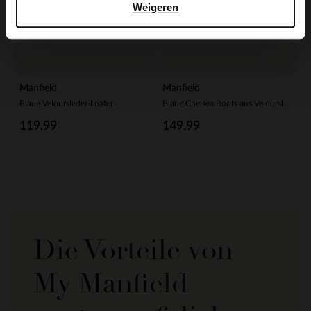
Weigeren
Manfield
Manfield
Blaue Veloursleder-Loafer
Blaue Chelsea Boots aus Veloursleder
119.99
149.99
Die Vorteile von
My Manfield