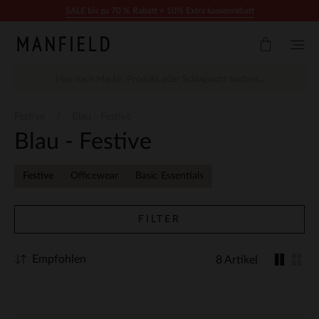
Zum Inhalt springen
SALE bis zu 70 % Rabatt + 10% Extra kassenrabatt
Festive
Blau - Festive
Blau - Festive
Festive
Officewear
Basic Essentials
FILTER
Empfohlen
8 Artikel