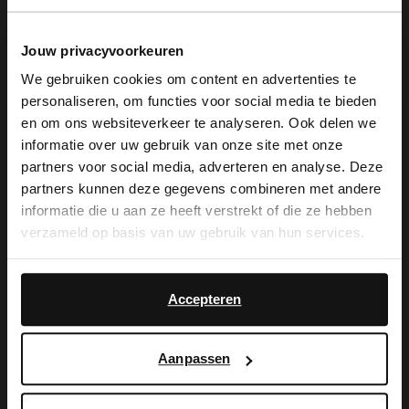
Jouw privacyvoorkeuren
We gebruiken cookies om content en advertenties te
personaliseren, om functies voor social media te bieden
×
en om ons websiteverkeer te analyseren. Ook delen we
View this website in English?
informatie over uw gebruik van onze site met onze
partners voor social media, adverteren en analyse. Deze
Manfield
Manfield
It looks like your language isn't Dutch. Would
partners kunnen deze gegevens combineren met andere
Marineblaue Veloursleder-Loafer
Blaue Veloursleder-Loafer
you like to switch to English?
informatie die u aan ze heeft verstrekt of die ze hebben
139.99
129.99
verzameld op basis van uw gebruik van hun services.
Yes, switch to
No, stay in Dutch
English
Accepteren
Aanpassen