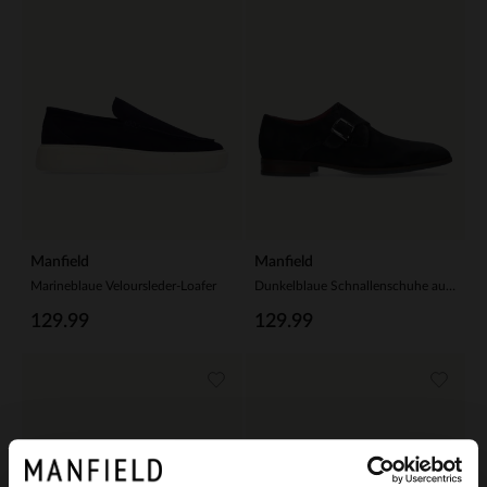
Manfield
Manfield
Marineblaue Veloursleder-Loafer
Dunkelblaue Schnallenschuhe aus Wildleder
129.99
129.99