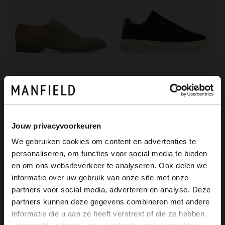
Manfield
Manfield
Taupefarbene Schnallenschuhe aus Veloursleder
Marineblaue Nubuk-Sneaker
129.99
139.99
Jouw privacyvoorkeuren
We gebruiken cookies om content en advertenties te
personaliseren, om functies voor social media te bieden
×
en om ons websiteverkeer te analyseren. Ook delen we
View this website in English?
informatie over uw gebruik van onze site met onze
partners voor social media, adverteren en analyse. Deze
It looks like your language isn't Dutch. Would
partners kunnen deze gegevens combineren met andere
you like to switch to English?
informatie die u aan ze heeft verstrekt of die ze hebben