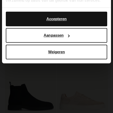
verzameld op basis van uw gebruik van hun services.
Yes, switch to
No, stay in Dutch
English
Accepteren
Manfield
Manfield
Aanpassen
Weiße Ledersneaker
Dunkelbraune Veloursleder-Sneaker
129.99
139.99
Weigeren