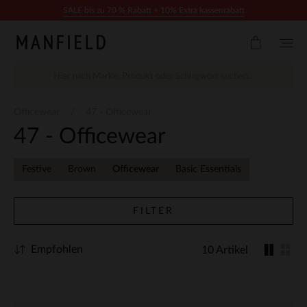
Zum Inhalt springen
SALE bis zu 70 % Rabatt + 10% Extra kassenrabatt
Officewear
47 - Officewear
47 - Officewear
Festive
Brown
Officewear
Basic Essentials
FILTER
Empfohlen
10 Artikel