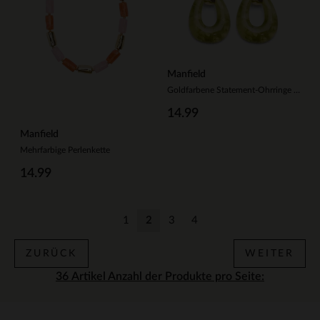
Manfield
Goldfarbene Statement-Ohrringe mit grünen Details
14.99
Manfield
Mehrfarbige Perlenkette
14.99
1
2
3
4
Zurück
Aktuelle Seite
Zurück
Zurück
ZURÜCK
WEITER
Anzahl der Produkte pro Seite: