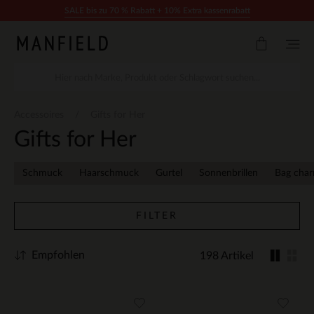
Zum Inhalt springen
SALE bis zu 70 % Rabatt + 10% Extra kassenrabatt
Accessoires
Gifts for Her
Gifts for Her
Schmuck
Haarschmuck
Gurtel
Sonnenbrillen
Bag cha
FILTER
Empfohlen
198 Artikel