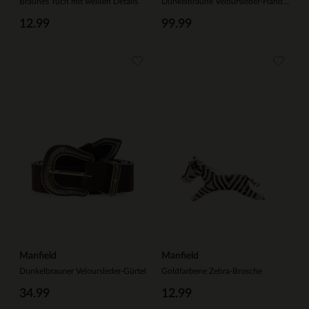
Braunes Tuch mit weißen Details
Dunkelbraune Veloursleder-Handtasche mit goldfarbenen Ringen
12.99
99.99
Manfield
Manfield
Dunkelbrauner Veloursleder-Gürtel
Goldfarbene Zebra-Brosche
34.99
12.99