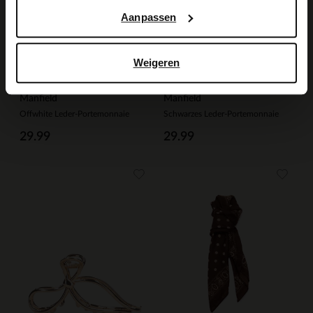
Aanpassen
Weigeren
Manfield
Manfield
Offwhite Leder-Portemonnaie
Schwarzes Leder-Portemonnaie
29.99
29.99