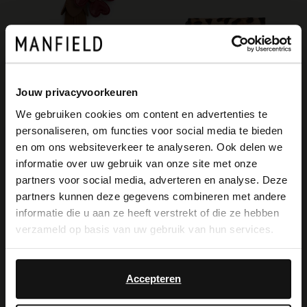
Manfield
Jouw privacyvoorkeuren
Bordeauxroter Taschen-Charm Glücksklee
We gebruiken cookies om content en advertenties te
12.99
personaliseren, om functies voor social media te bieden
Manfield
×
en om ons websiteverkeer te analyseren. Ook delen we
Portemonnaie mit Pantherprint
View this website in English?
informatie over uw gebruik van onze site met onze
19.99
partners voor social media, adverteren en analyse. Deze
It looks like your language isn't Dutch. Would
partners kunnen deze gegevens combineren met andere
you like to switch to English?
informatie die u aan ze heeft verstrekt of die ze hebben
verzameld op basis van uw gebruik van hun services.
Yes, switch to
No, stay in Dutch
English
Accepteren