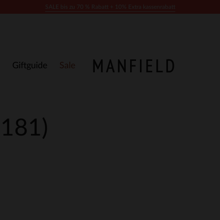
SALE bis zu 70 % Rabatt + 10% Extra kassenrabatt
Giftguide
Sale
(181)