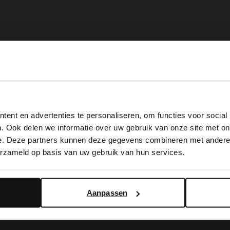
View this website in English?
ent en advertenties te personaliseren, om functies voor social
It looks like your language isn't Dutch. Would you like to
. Ook delen we informatie over uw gebruik van onze site met on
switch to English?
e. Deze partners kunnen deze gegevens combineren met andere i
erzameld op basis van uw gebruik van hun services.
Yes, switch to English
No, stay in Dutch
neaker
Aanpassen