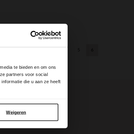
×
1
...
4
5
6
ZURÜCK
Seite
Zurück
Zurück
Aktuelle Seite
 media te bieden en om ons
ze partners voor social
nformatie die u aan ze heeft
Weigeren