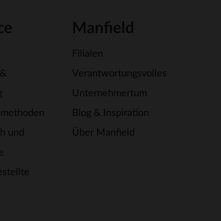
ce
Manfield
Filialen
 &
Verantwortungsvolles
g
Unternehmertum
smethoden
Blog & Inspiration
h und
Über Manfield
e
stellte