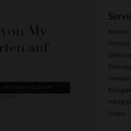
Servi
e von My
Kontakt
rten auf
Versand
Lieferun
Zahlung
Umtausc
EI MY MANFIELD AN
Rückgab
 Manfield
Häufig ge
Fragen