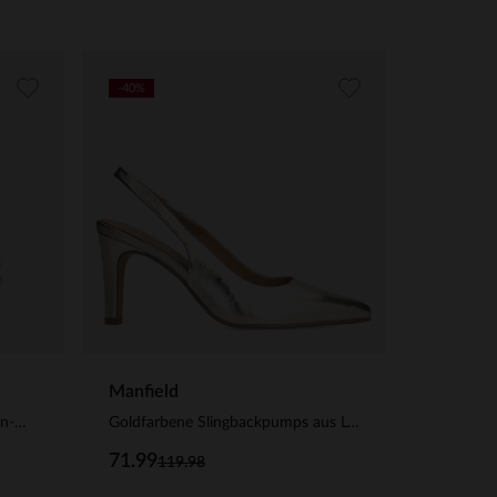
-40%
Manfield
Goldfarbene Ohrringe mit Perlen-Details
Goldfarbene Slingbackpumps aus Leder
71.99
119.98