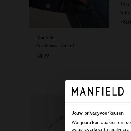
Manf
48.
Manfield
Goldfarbener Armreif
14.99
-70%
Jouw privacyvoorkeuren
We gebruiken cookies om cont
websiteverkeer te analyseren