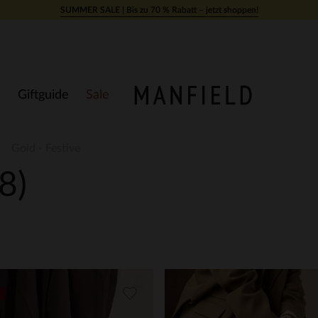
SUMMER SALE | Bis zu 70 % Rabatt – jetzt shoppen!
Giftguide
Sale
Gold - Festive
8)