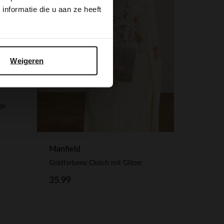
nformatie die u aan ze heeft
Weigeren
ge
Manfield
Goldfarbene Clutch mit Glitzer
35.99