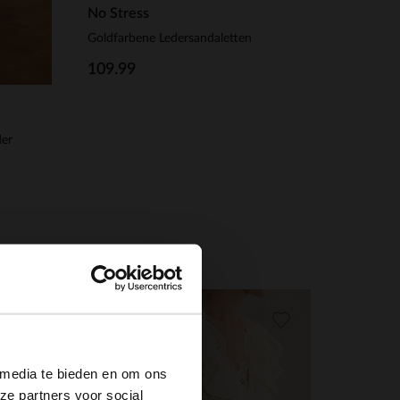
No Stress
Goldfarbene Ledersandaletten
109.99
der
×
 media te bieden en om ons
ze partners voor social