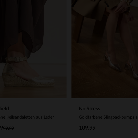
ield
No Stress
ne Keilsandaletten aus Leder
99
109.99
99.99