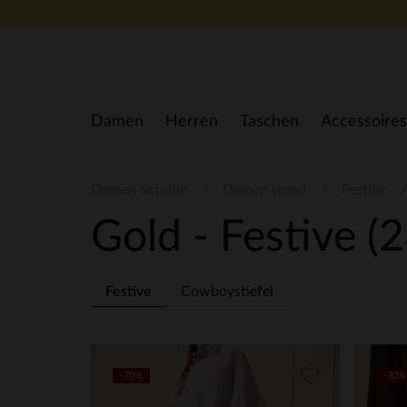
Zum Inhalt springen
Damen
Herren
Taschen
Accessoires
Damen Schuhe
Damen trend
Festive
Gold - Festive
(2
Festive
Cowboystiefel
-70%
-30%