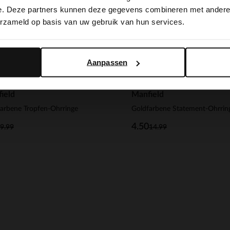
switch to English?
e. Deze partners kunnen deze gegevens combineren met andere i
erzameld op basis van uw gebruik van hun services.
Yes, switch to English
No, stay in Dutch
Aanpassen
ield
Manfield
arbene Tropfen-Ohrringe
Goldfarbene Statement-Ohrrin
4.50
9.99
14.99