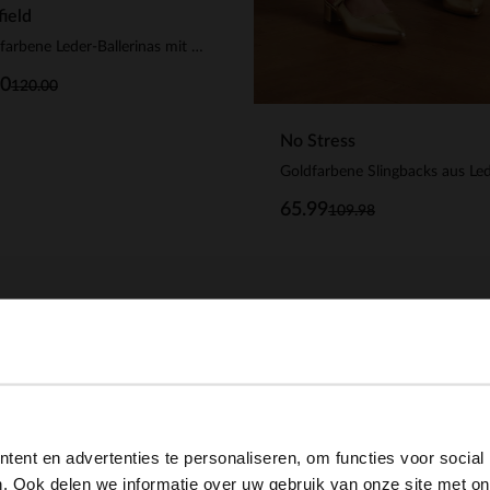
ield
Silberfarbene Leder-Ballerinas mit Knöchelriemchen
00
120.00
No Stress
Goldfarbene Slingbacks aus Le
65.99
109.98
-70%
View this website in English?
ent en advertenties te personaliseren, om functies voor social
It looks like your language isn't Dutch. Would you like to
. Ook delen we informatie over uw gebruik van onze site met on