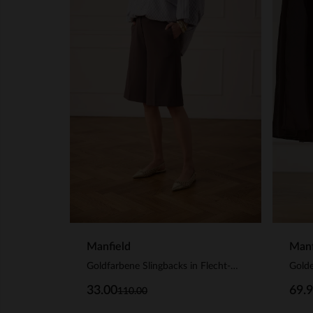
Manf
Manfield
Golde
Goldfarbene Slingbacks in Flecht-Optik
69.
33.00
110.00