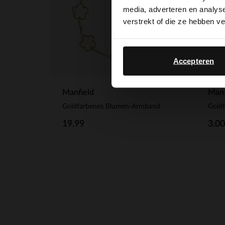
media, adverteren en analys
verstrekt of die ze hebben v
Accepteren
Manfield
Manf
Goldfarbenes Blumen-Armband
Goldf
19.99
3.00