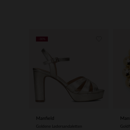
-30%
Manfield
Manf
Goldene Ledersandaletten
Gold