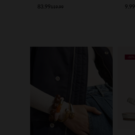
83.99
9.99
119.99
-60%