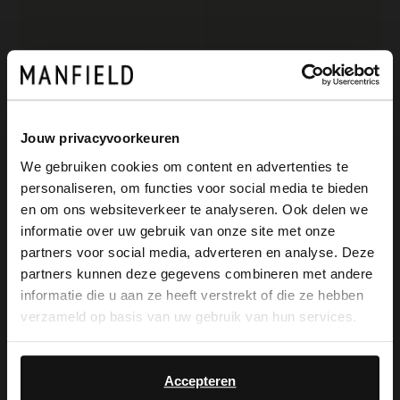
Jouw privacyvoorkeuren
We gebruiken cookies om content en advertenties te
personaliseren, om functies voor social media te bieden
×
Manfield
Manfield
en om ons websiteverkeer te analyseren. Ook delen we
View this website in English?
Beigefarbene Veloursleder-Espadrilles
Beigefarbene Veloursleder-Clogs
informatie over uw gebruik van onze site met onze
partners voor social media, adverteren en analyse. Deze
109.99
99.99
It looks like your language isn't Dutch. Would
partners kunnen deze gegevens combineren met andere
you like to switch to English?
informatie die u aan ze heeft verstrekt of die ze hebben
NEW
verzameld op basis van uw gebruik van hun services.
Yes, switch to
No, stay in Dutch
English
Accepteren