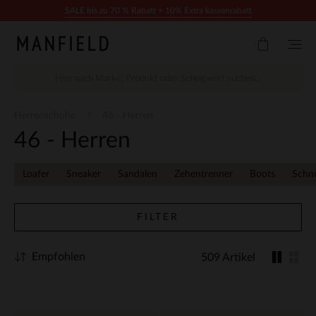
Zum Inhalt springen
SALE bis zu 70 % Rabatt + 10% Extra kassenrabatt
Herrenschuhe
46 - Herren
46 - Herren
Loafer
Sneaker
Sandalen
Zehentrenner
Boots
Schn
FILTER
Empfohlen
509 Artikel