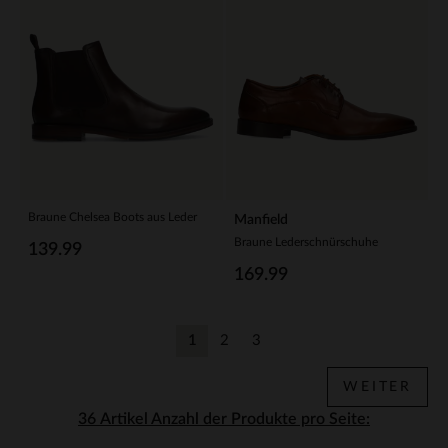
Braune Chelsea Boots aus Leder
Manfield
Braune Lederschnürschuhe
139.99
169.99
1
2
3
Aktuelle Seite
Zurück
Zurück
WEITER
Anzahl der Produkte pro Seite: