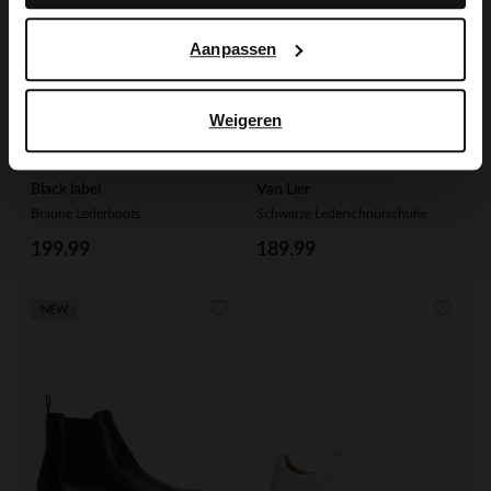
Aanpassen
Weigeren
Black label
Van Lier
Braune Lederboots
Schwarze Lederschnürschuhe
199.99
189.99
NEW