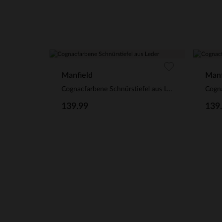
Manfield
Manf
Cognacfarbene Schnürstiefel aus Leder
Cogna
139.99
139