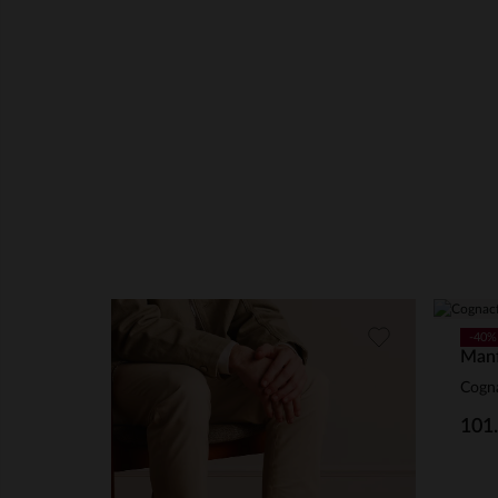
-40%
Manf
101