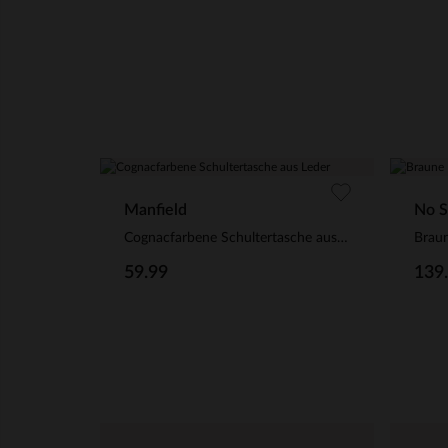
Manfield
No S
Cognacfarbene Schultertasche aus Leder
Braun
59.99
139