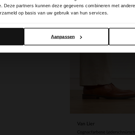
switch to English?
e. Deze partners kunnen deze gegevens combineren met andere i
ield
erzameld op basis van uw gebruik van hun services.
Yes, switch to English
No, stay in Dutch
acfarbene Lederschnürschuhe
.99
Aanpassen
Van Lier
Cognacfarbene Lederschnürsc