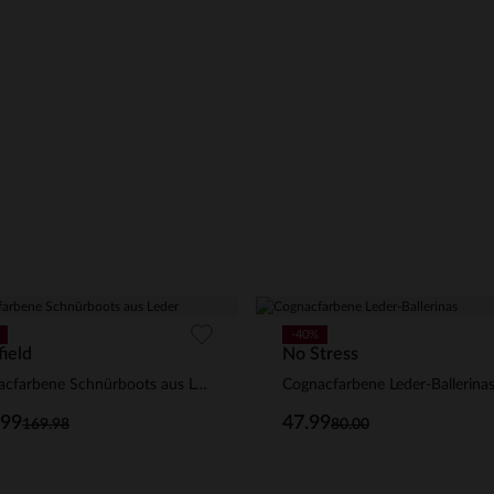
-40%
ield
No Stress
Cognacfarbene Schnürboots aus Leder
Cognacfarbene Leder-Ballerina
.99
47.99
169.98
80.00