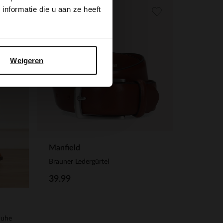
nformatie die u aan ze heeft
Weigeren
Manfield
Brauner Ledergürtel
39.99
huhe