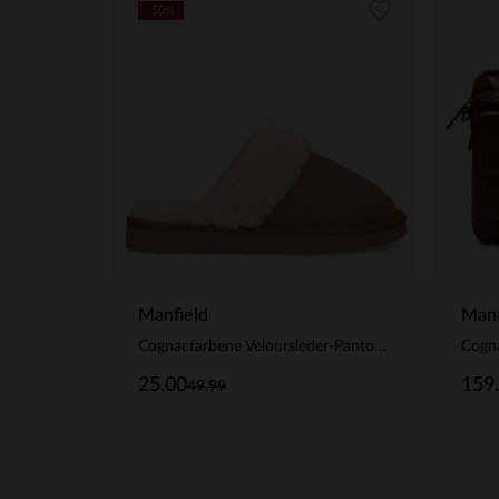
-50%
Manfield
Manf
Cognacfarbene Veloursleder-Pantoffeln mit Kunstfellfutter
25.00
159
49.99