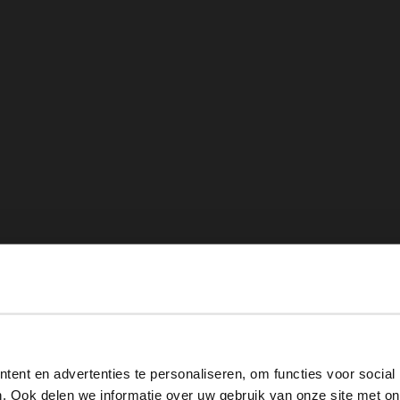
View this website in English?
ent en advertenties te personaliseren, om functies voor social
It looks like your language isn't Dutch. Would you like to
. Ook delen we informatie over uw gebruik van onze site met on