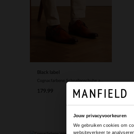
Black label
Cognacfarbene Schnallenschuhe aus Leder
179.99
Jouw privacyvoorkeuren
We gebruiken cookies om cont
websiteverkeer te analyseren