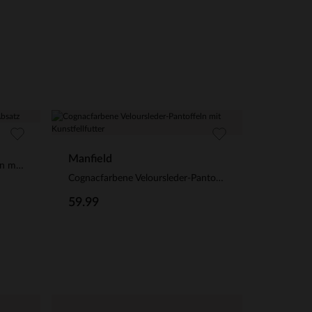
Manfield
Cognacfarbene Lederstiefeletten mit Absatz
Cognacfarbene Veloursleder-Pantoffeln mit Kunstfellfutter
59.99