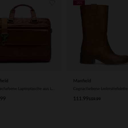
-30%
ield
Manfield
Cognacfarbene Laptoptasche aus Leder
Cognacfarbene Lederstiefelett
.99
111.99
159.99