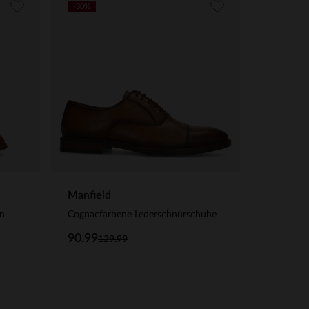
-30%
Manfield
en
Cognacfarbene Lederschnürschuhe
90.99
129.99