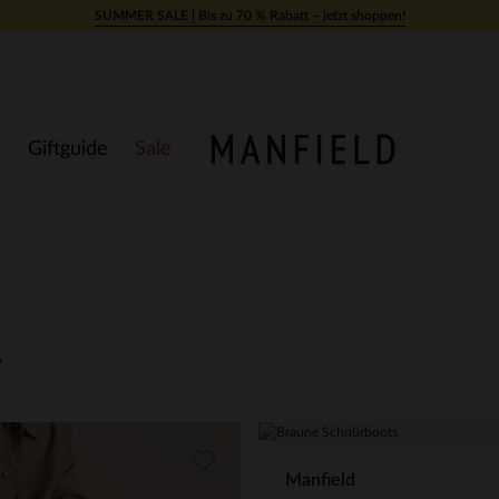
SUMMER SALE | Bis zu 70 % Rabatt – jetzt shoppen!
Giftguide
Sale
s
Manfield