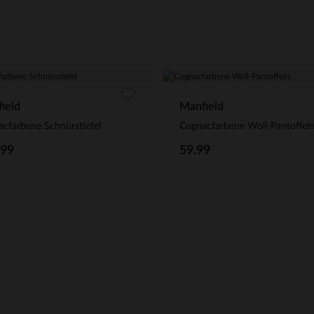
ield
Manfield
cfarbene Schnürstiefel
Cognacfarbene Woll-Pantoffel
.99
59.99