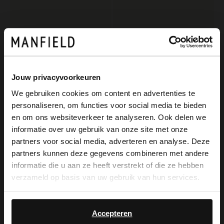
Jouw privacyvoorkeuren
We gebruiken cookies om content en advertenties te
personaliseren, om functies voor social media te bieden
×
No Stress
No Stress
en om ons websiteverkeer te analyseren. Ook delen we
View this website in English?
Braune Slingbackpumps aus Veloursleder
Goldfarbene Slingbackpumps aus Leder
informatie over uw gebruik van onze site met onze
partners voor social media, adverteren en analyse. Deze
109.99
109.99
It looks like your language isn't Dutch. Would
partners kunnen deze gegevens combineren met andere
you like to switch to English?
informatie die u aan ze heeft verstrekt of die ze hebben
-30%
verzameld op basis van uw gebruik van hun services.
-10% EXTRA
Yes, switch to
No, stay in Dutch
English
Accepteren