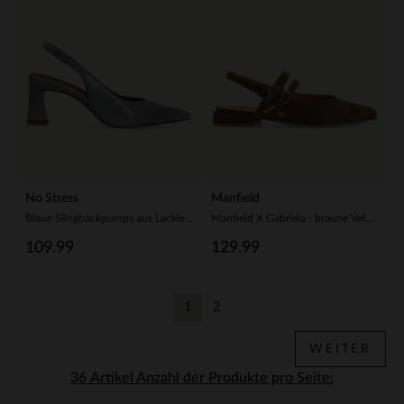
No Stress
Manfield
Blaue Slingbackpumps aus Lackleder
Manfield X Gabriela - braune Veloursleder-Slingbacks
109.99
129.99
1
2
Aktuelle Seite
Zurück
WEITER
Anzahl der Produkte pro Seite: