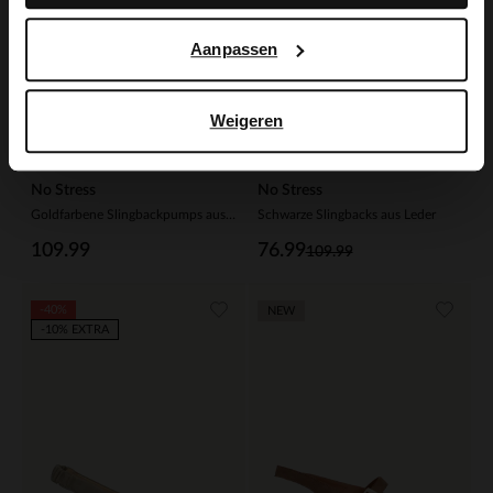
Aanpassen
Weigeren
No Stress
No Stress
Goldfarbene Slingbackpumps aus Leder
Schwarze Slingbacks aus Leder
109.99
76.99
109.99
-40%
NEW
-10% EXTRA