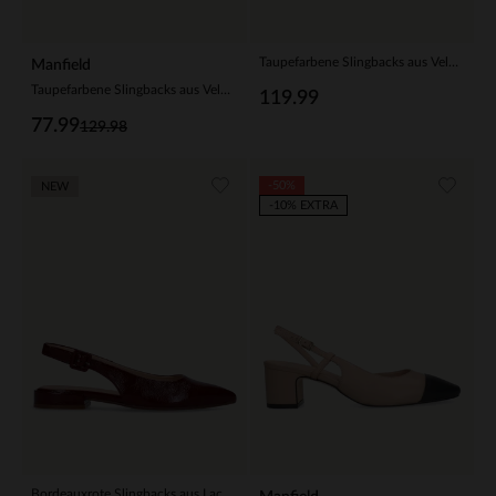
Taupefarbene Slingbacks aus Veloursleder
Manfield
Taupefarbene Slingbacks aus Veloursleder
119.99
77.99
129.98
-50%
NEW
-10% EXTRA
Bordeauxrote Slingbacks aus Lackleder