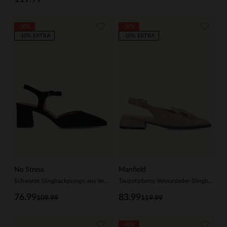
-30%
-30%
-10% EXTRA
-10% EXTRA
No Stress
Manfield
Schwarze Slingbackpumps aus Veloursleder
Taupefarbene Veloursleder-Slingbackpumps mit Fransen
76.99
83.99
109.99
119.99
-40%