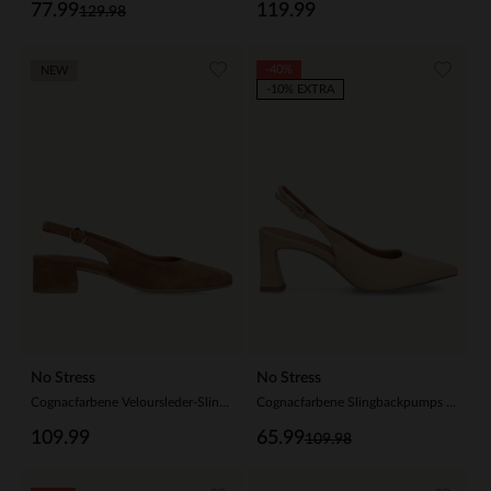
77.99
119.99
129.98
-40%
NEW
-10% EXTRA
No Stress
No Stress
Cognacfarbene Veloursleder-Slingbackpumps
Cognacfarbene Slingbackpumps aus Leder
109.99
65.99
109.98