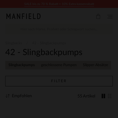
Zum Inhalt springen
SALE bis zu 70 % Rabatt + 10% Extra kassenrabatt
Slingbacks
42 - Slingbackpumps
42 - Slingbackpumps
Slingbackpumps
geschlossene Pumpen
Slipper-Absätze
FILTER
Empfohlen
55 Artikel