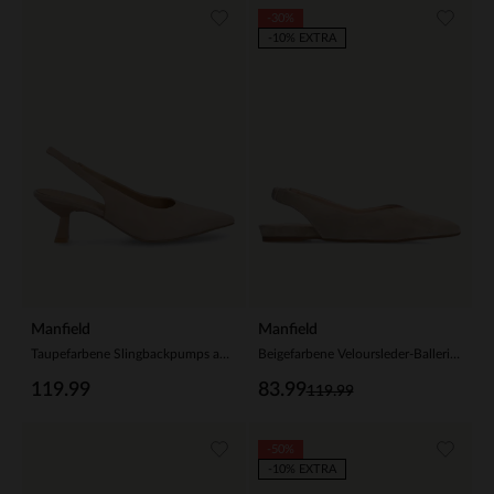
-30%
-10% EXTRA
Manfield
Manfield
Taupefarbene Slingbackpumps aus Veloursleder
Beigefarbene Veloursleder-Ballerinas mit Knöchelriemchen
119.99
83.99
119.99
-50%
-10% EXTRA