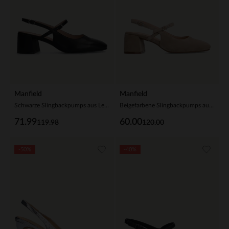
Manfield
Manfield
Schwarze Slingbackpumps aus Leder
Beigefarbene Slingbackpumps aus Veloursleder
71.99
60.00
119.98
120.00
-50%
-40%