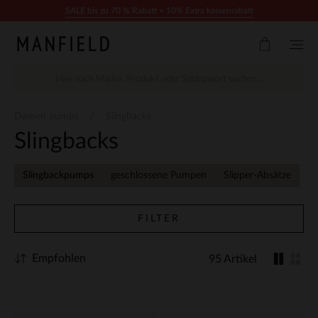
Zum Inhalt springen
SALE bis zu 70 % Rabatt + 10% Extra kassenrabatt
Damen pumps
Slingbacks
Slingbacks
Slingbackpumps
geschlossene Pumpen
Slipper-Absätze
FILTER
Empfohlen
95 Artikel