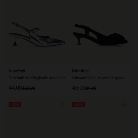
Manfield
Manfield
Silberfarbene Slingbacks aus Leder
Schwarze Veloursleder-Slingbacks mit Schleife
44.00
45.00
110.00
89.98
-50%
-60%