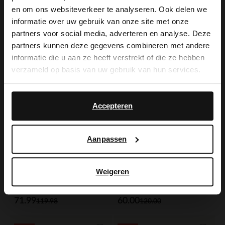
45.00
75.00
×
89.98
150.00
en om ons websiteverkeer te analyseren. Ook delen we
View this website in English?
informatie over uw gebruik van onze site met onze
-40%
-50%
partners voor social media, adverteren en analyse. Deze
It looks like your language isn't Dutch. Would
partners kunnen deze gegevens combineren met andere
you like to switch to English?
informatie die u aan ze heeft verstrekt of die ze hebben
verzameld op basis van uw gebruik van hun services.
Yes, switch to
No, stay in Dutch
English
Accepteren
Aanpassen
Weigeren
Manfield
Manfield
Schwarze Slingbackpumps aus Leder
Silberfarbene Slingbacks aus Leder
71.99
60.00
119.98
120.00