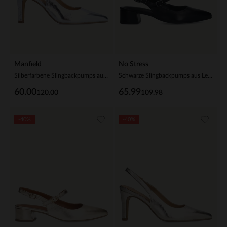
Manfield
No Stress
Silberfarbene Slingbackpumps aus Leder
Schwarze Slingbackpumps aus Leder
60.00
65.99
120.00
109.98
-40%
-40%