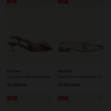
-50%
-50%
Manfield
Manfield
Taupefarbene Veloursleder-Slingbackpumps mit Schleife
Goldfarbene Leder-Slingbacks mit Riemchen
45.00
65.00
89.98
130.00
-60%
-50%