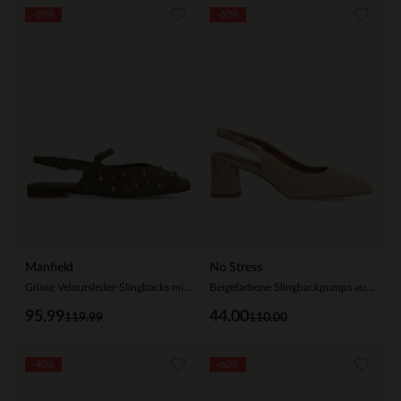
-20%
-60%
Manfield
No Stress
Grüne Veloursleder-Slingbacks mit silberfarbenen Nieten
Beigefarbene Slingbackpumps aus Veloursleder
95.99
44.00
119.99
110.00
-40%
-60%