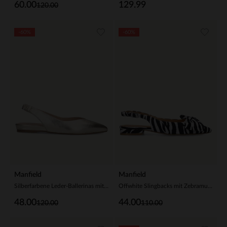
60.00
129.99
120.00
-60%
-60%
Manfield
Manfield
Silberfarbene Leder-Ballerinas mit Knöchelriemchen
Offwhite Slingbacks mit Zebramuster und Schleife
48.00
44.00
120.00
110.00