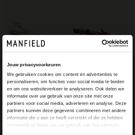
Jouw privacyvoorkeuren
Manfield
Manfield
We gebruiken cookies om content en advertenties te
Taupefarbene Slingbackpums aus Veloursleder
Braune Slingbacks aus Veloursleder
personaliseren, om functies voor social media te bieden
90.99
77.99
×
129.99
129.98
en om ons websiteverkeer te analyseren. Ook delen we
View this website in English?
informatie over uw gebruik van onze site met onze
-60%
-60%
partners voor social media, adverteren en analyse. Deze
It looks like your language isn't Dutch. Would
partners kunnen deze gegevens combineren met andere
you like to switch to English?
informatie die u aan ze heeft verstrekt of die ze hebben
verzameld op basis van uw gebruik van hun services.
Yes, switch to