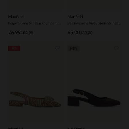
Manfield
Manfield
Beigefarbene Slingbackpumps mit Schleife
Bordeauxrote Veloursleder-Slingbacks mit Schleife
76.99
65.00
109.99
130.00
-40%
NEW