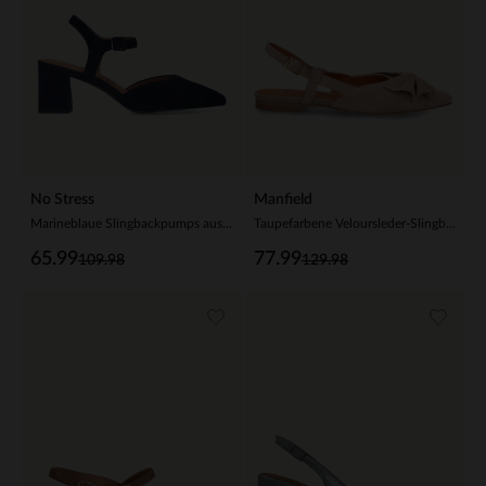
No Stress
Manfield
Marineblaue Slingbackpumps aus Veloursleder
Taupefarbene Veloursleder-Slingbacks mit Schleife
65.99
77.99
109.98
129.98