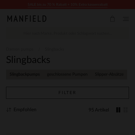
Zum Inhalt springen
SALE bis zu 70 % Rabatt + 10% Extra kassenrabatt
Damen pumps
Slingbacks
Slingbacks
Slingbackpumps
geschlossene Pumpen
Slipper-Absätze
FILTER
Empfohlen
95 Artikel