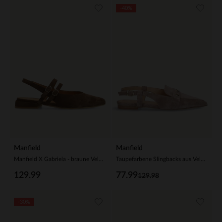
-40%
Manfield
Manfield
Manfield X Gabriela - braune Veloursleder-Slingbacks
Taupefarbene Slingbacks aus Veloursleder
129.99
77.99
129.98
-30%