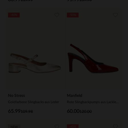
-40%
-50%
No Stress
Manfield
Goldfarbene Slingbacks aus Leder
Rote Slingbackpumps aus Lackleder
65.99
60.00
109.98
120.00
-40%
NEW