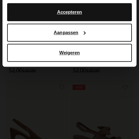
No, stay in Dutch
English
Accepteren
Aanpassen
Weigeren
Manfield
Manfield
Offwhite Slingbackpumps aus Leder
Braune Slingbackpumps aus Veloursleder
52.00
52.00
130.00
130.00
-40%