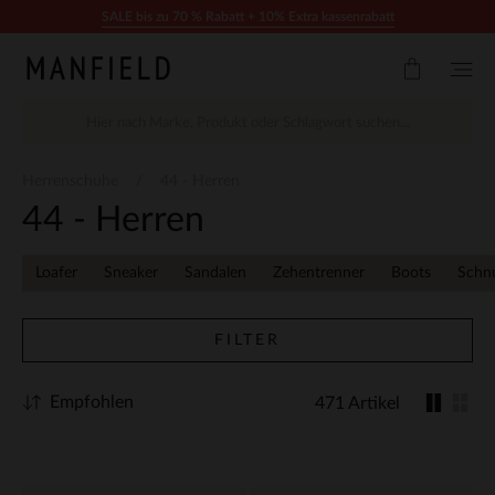
Zum Inhalt springen
SALE bis zu 70 % Rabatt + 10% Extra kassenrabatt
Herrenschuhe
44 - Herren
44 - Herren
Loafer
Sneaker
Sandalen
Zehentrenner
Boots
Schn
FILTER
Empfohlen
471 Artikel