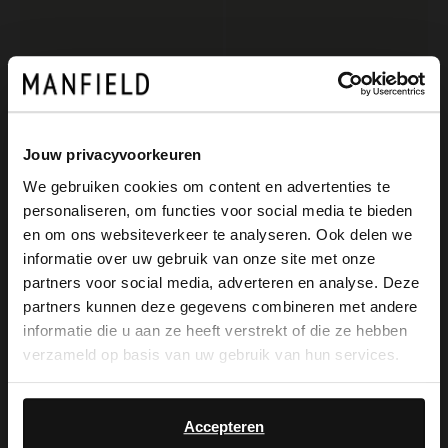
Jouw privacyvoorkeuren
We gebruiken cookies om content en advertenties te
personaliseren, om functies voor social media te bieden
×
Manfield
Manfield
en om ons websiteverkeer te analyseren. Ook delen we
View this website in English?
Schwarze Veloursleder-Loafer
Beigefarbene Veloursleder-Clogs
informatie over uw gebruik van onze site met onze
partners voor social media, adverteren en analyse. Deze
129.99
99.99
It looks like your language isn't Dutch. Would
partners kunnen deze gegevens combineren met andere
you like to switch to English?
informatie die u aan ze heeft verstrekt of die ze hebben
NEW
verzameld op basis van uw gebruik van hun services.
Yes, switch to
No, stay in Dutch
English
Accepteren