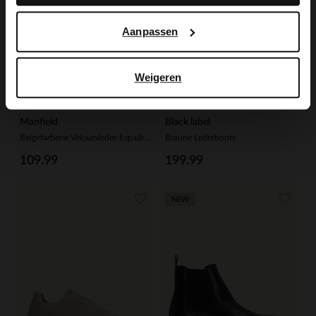
Aanpassen
Weigeren
Manfield
Black label
Beigefarbene Veloursleder-Espadrilles
Braune Lederboots
109.99
199.99
NEW