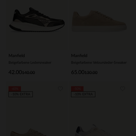
Manfield
Manfield
Beigefarbene Ledersneaker
Beigefarbene Veloursleder-Sneaker
42.00
65.00
140.00
130.00
-60%
-50%
-10% EXTRA
-10% EXTRA