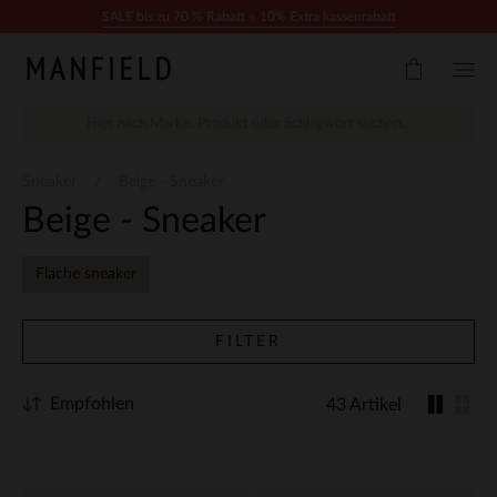
Zum Inhalt springen
SALE bis zu 70 % Rabatt + 10% Extra kassenrabatt
Sneaker
Beige - Sneaker
Beige - Sneaker
Flache sneaker
FILTER
Empfohlen
43 Artikel