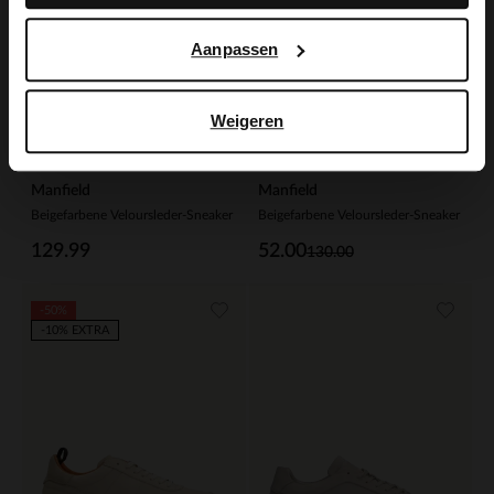
Aanpassen
Weigeren
Manfield
Manfield
Beigefarbene Veloursleder-Sneaker
Beigefarbene Veloursleder-Sneaker
129.99
52.00
130.00
-50%
-10% EXTRA