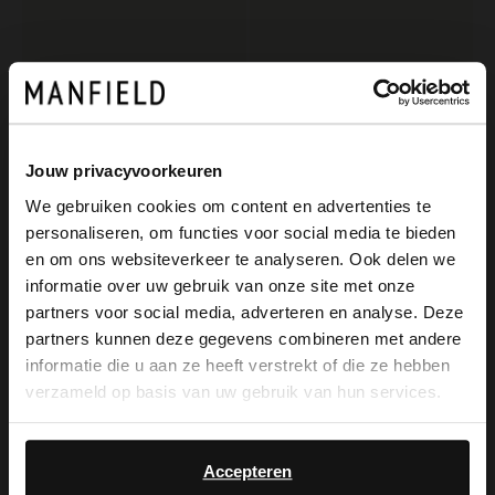
Jouw privacyvoorkeuren
We gebruiken cookies om content en advertenties te
personaliseren, om functies voor social media te bieden
×
No Stress
Van Lier
en om ons websiteverkeer te analyseren. Ook delen we
View this website in English?
Braune Nubuk-Sneaker
Beigefarbene Veloursleder-Sneaker
informatie over uw gebruik van onze site met onze
partners voor social media, adverteren en analyse. Deze
52.00
189.99
130.00
It looks like your language isn't Dutch. Would
partners kunnen deze gegevens combineren met andere
you like to switch to English?
informatie die u aan ze heeft verstrekt of die ze hebben
-60%
verzameld op basis van uw gebruik van hun services.
-10% EXTRA
Yes, switch to
No, stay in Dutch
English
Accepteren