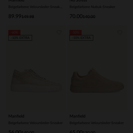
Manfield
No Stress
Beigefarbene Veloursleder-Sneaker mit unterschiedlichen Schnürsenkeln
Beigefarbene Nubuk-Sneaker
89.99
70.00
149.98
140.00
-60%
-50%
-10% EXTRA
-10% EXTRA
Manfield
Manfield
Beigefarbene Veloursleder-Sneaker
Beigefarbene Veloursleder-Sneaker
56.00
65.00
140.00
130.00