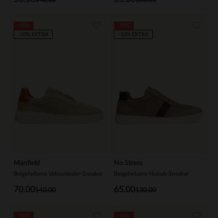
-50%
-50%
-10% EXTRA
-10% EXTRA
Manfield
No Stress
Beigefarbene Veloursleder-Sneaker
Beigefarbene Nubuk-Sneaker
70.00
65.00
140.00
130.00
-50%
-60%