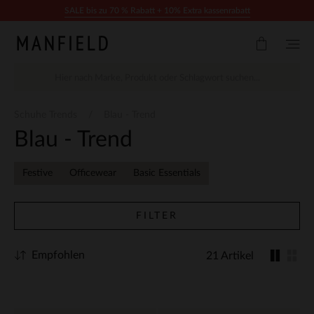
Zum Inhalt springen
SALE bis zu 70 % Rabatt + 10% Extra kassenrabatt
Schuhe Trends
Blau - Trend
Blau - Trend
Festive
Officewear
Basic Essentials
FILTER
Empfohlen
21 Artikel