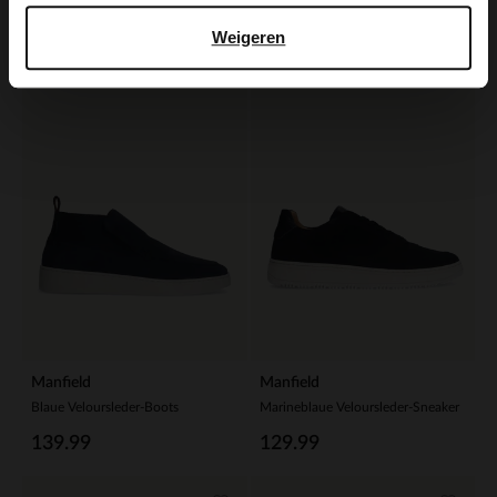
39.99
149.99
Weigeren
Manfield
Manfield
Blaue Veloursleder-Boots
Marineblaue Veloursleder-Sneaker
139.99
129.99