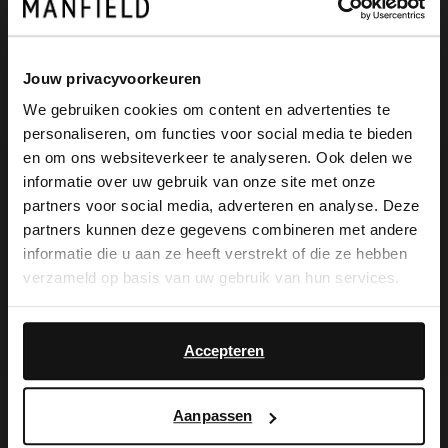
Manfield
Manfield
Dunkelblauer Veloursleder-Gürtel
Blaue Pantoffeln mit Wollfutter
39.99
39.99
Jouw privacyvoorkeuren
We gebruiken cookies om content en advertenties te
personaliseren, om functies voor social media te bieden
×
en om ons websiteverkeer te analyseren. Ook delen we
View this website in English?
informatie over uw gebruik van onze site met onze
partners voor social media, adverteren en analyse. Deze
It looks like your language isn't Dutch. Would
partners kunnen deze gegevens combineren met andere
you like to switch to English?
informatie die u aan ze heeft verstrekt of die ze hebben
verzameld op basis van uw gebruik van hun services.
Yes, switch to
No, stay in Dutch
English
Accepteren
Orbitkey
Manfield
Aanpassen
Blauer Orbitkey-Schlüsselanhänger aus Leder
Blaue Chelsea Boots aus Veloursleder