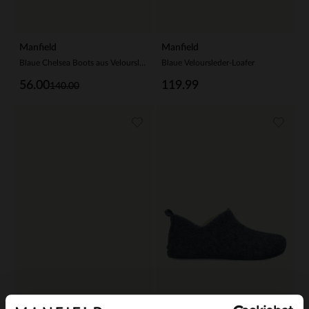
Manfield
Manfield
Blaue Chelsea Boots aus Veloursleder
Blaue Veloursleder-Loafer
56.00
119.99
140.00