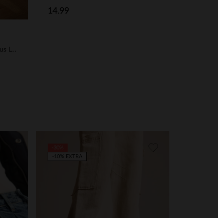
14.99
Goldfarbene Slingbackpumps aus Leder
-30%
-10% EXTRA