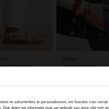
ield
Manfield
arbene Ledersandalen
Goldfarbener Armreif
99
14.99
View this website in English?
ent en advertenties te personaliseren, om functies voor social
It looks like your language isn't Dutch. Would you like to
. Ook delen we informatie over uw gebruik van onze site met on