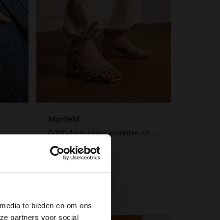
Manfield
Goldfarbene Ledersandaletten mit Glitzer
83.99
119.99
×
 media te bieden en om ons
ze partners voor social