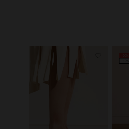
-20%
-10%