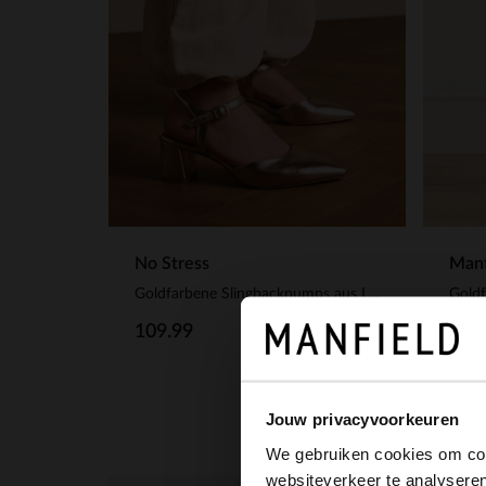
No Stress
Manf
Goldfarbene Slingbackpumps aus Leder
Goldf
109.99
69.
Jouw privacyvoorkeuren
We gebruiken cookies om cont
websiteverkeer te analyseren