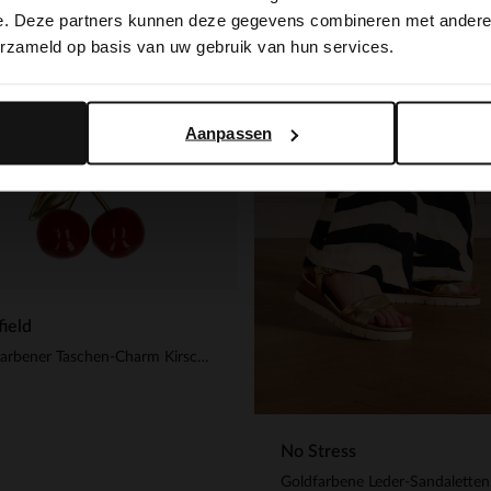
switch to English?
e. Deze partners kunnen deze gegevens combineren met andere i
-30%
erzameld op basis van uw gebruik van hun services.
-10% EXTRA
Yes, switch to English
No, stay in Dutch
Aanpassen
ield
Goldfarbener Taschen-Charm Kirsche
No Stress
Goldfarbene Leder-Sandaletten