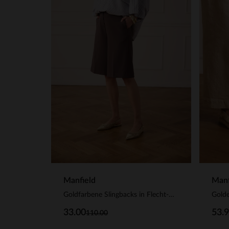
Manf
Manfield
Golde
Goldfarbene Slingbacks in Flecht-Optik
53.
33.00
110.00