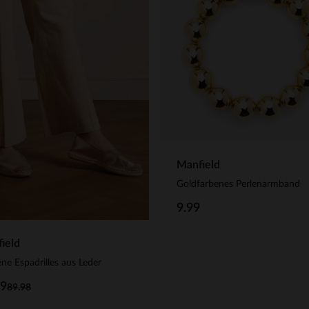
Manfield
Goldfarbenes Perlenarmband
9.99
ield
ne Espadrilles aus Leder
99
89.98