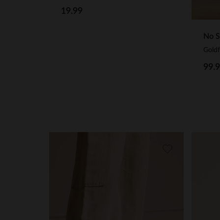
19.99
No S
99.