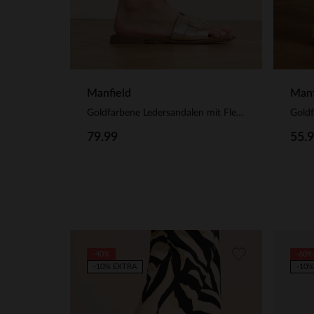
Manfield
Manf
Goldfarbene Ledersandalen mit Flecht-Detail
Goldf
79.99
55.
-40%
-60%
-10% EXTRA
-10%