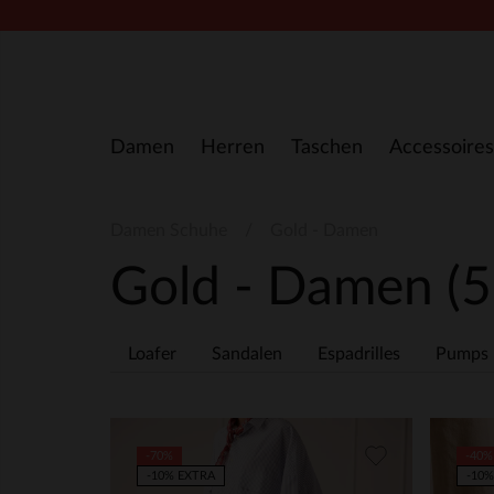
Zum Inhalt springen
Damen
Herren
Taschen
Accessoires
Damen Schuhe
Gold - Damen
Gold - Damen
(5
Loafer
Sandalen
Espadrilles
Pumps
-70%
-40%
-10% EXTRA
-10%