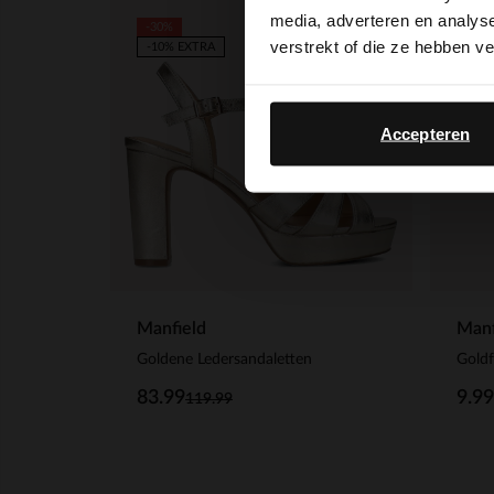
media, adverteren en analys
-30%
verstrekt of die ze hebben v
-10% EXTRA
Accepteren
Manfield
Manf
Goldene Ledersandaletten
83.99
9.99
119.99