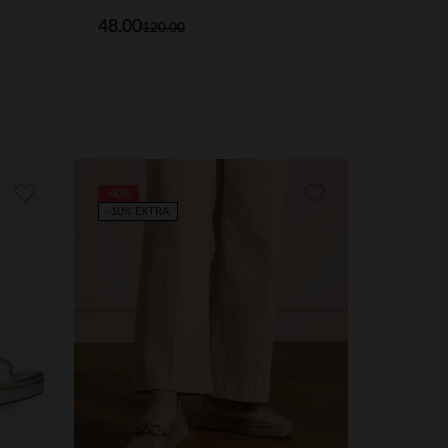
48.00
120.00
-40%
-10% EXTRA