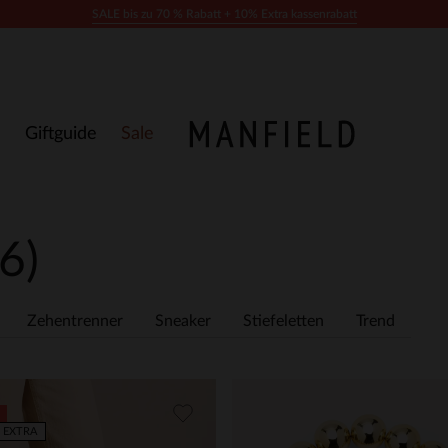
SALE bis zu 70 % Rabatt + 10% Extra kassenrabatt
Giftguide
Sale
6)
Zehentrenner
Sneaker
Stiefeletten
Trend
 EXTRA