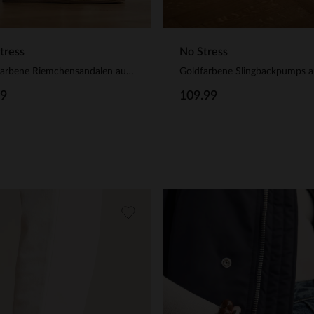
tress
No Stress
Goldfarbene Riemchensandalen aus Leder
99
109.99