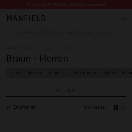
Zum Inhalt springen
SALE bis zu 70 % Rabatt + 10% Extra kassenrabatt
Herrenschuhe
Braun - Herren
Braun - Herren
Loafer
Sneaker
Sandalen
Zehentrenner
Boots
Schn
FILTER
Empfohlen
137 Artikel