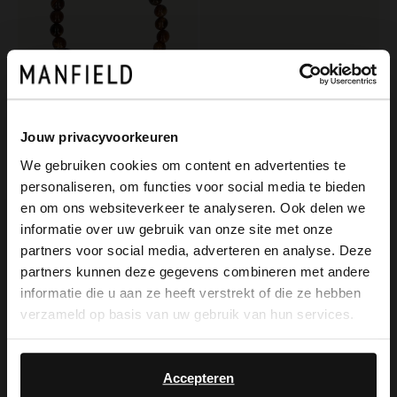
Manfield
Jouw privacyvoorkeuren
Braunes Perlenarmband für Herren
We gebruiken cookies om content en advertenties te
19.99
personaliseren, om functies voor social media te bieden
×
Manfield
en om ons websiteverkeer te analyseren. Ook delen we
View this website in English?
Braune Schnürboots aus Veloursleder
informatie over uw gebruik van onze site met onze
partners voor social media, adverteren en analyse. Deze
149.99
It looks like your language isn't Dutch. Would
partners kunnen deze gegevens combineren met andere
you like to switch to English?
informatie die u aan ze heeft verstrekt of die ze hebben
verzameld op basis van uw gebruik van hun services.
Yes, switch to
No, stay in Dutch
English
Accepteren