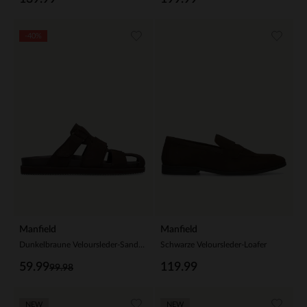
-40%
Manfield
Manfield
Dunkelbraune Veloursleder-Sandalen
Schwarze Veloursleder-Loafer
59.99
119.99
99.98
NEW
NEW