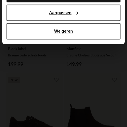
Aanpassen
Weigeren
Black label
Manfield
Braune Lederschnürboots
Braune Chelsea Boots aus Veloursleder
199.99
149.99
NEW