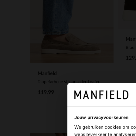
Manf
Braun
129
Manfield
Taupefarbene Veloursleder-Loafer
119.99
Jouw privacyvoorkeuren
We gebruiken cookies om cont
websiteverkeer te analyseren