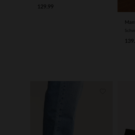
129.99
Manf
Schwa
139