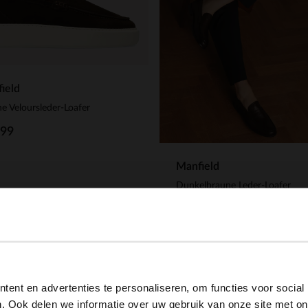
ield
e Veloursleder-Loafer
.99
Manfield
Dunkelbraune Leder-Loafer
139.99
View this website in English?
ent en advertenties te personaliseren, om functies voor social
It looks like your language isn't Dutch. Would you like to
. Ook delen we informatie over uw gebruik van onze site met on