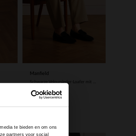
Manfield
Schwarze Veloursleder-Loafer mit Quasten
119.99
×
 media te bieden en om ons
ze partners voor social