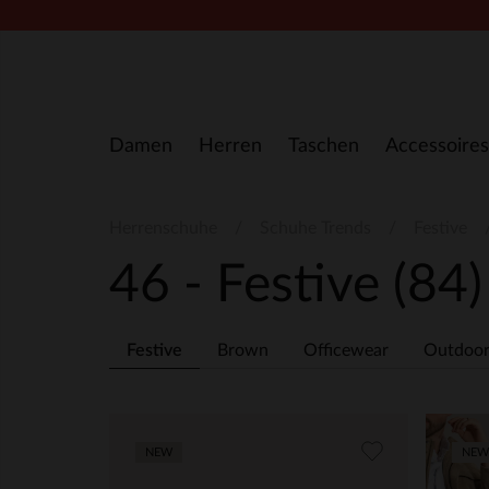
Zum Inhalt springen
Damen
Herren
Taschen
Accessoires
Herrenschuhe
Schuhe Trends
Festive
46 - Festive
(84)
Festive
Brown
Officewear
Outdoo
NEW
NEW