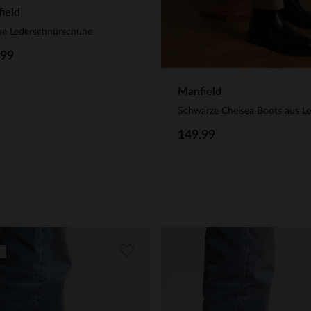
ield
ne Lederschnürschuhe
.99
Manfield
Schwarze Chelsea Boots aus L
149.99