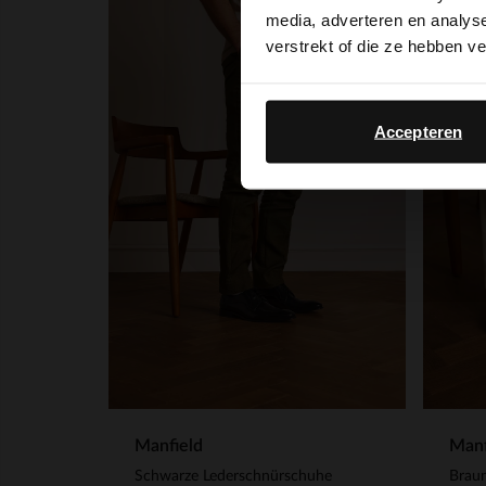
media, adverteren en analys
verstrekt of die ze hebben v
Accepteren
Manfield
Manf
Schwarze Lederschnürschuhe
Brau