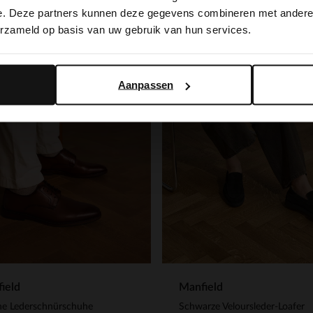
switch to English?
e. Deze partners kunnen deze gegevens combineren met andere i
erzameld op basis van uw gebruik van hun services.
Yes, switch to English
No, stay in Dutch
Aanpassen
ield
Manfield
ne Lederschnürschuhe
Schwarze Veloursleder-Loafer