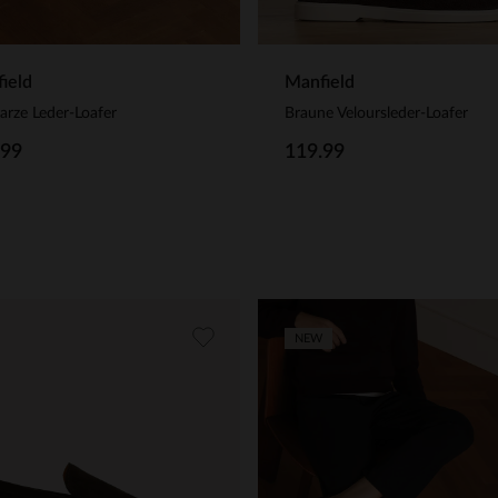
ield
Manfield
rze Leder-Loafer
Braune Veloursleder-Loafer
.99
119.99
NEW