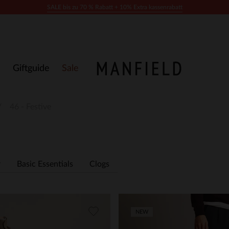
SALE bis zu 70 % Rabatt + 10% Extra kassenrabatt
Giftguide
Sale
46 - Festive
r
Basic Essentials
Clogs
NEW