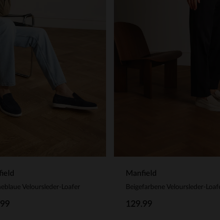
ield
Manfield
eblaue Veloursleder-Loafer
Beigefarbene Veloursleder-Loaf
.99
129.99