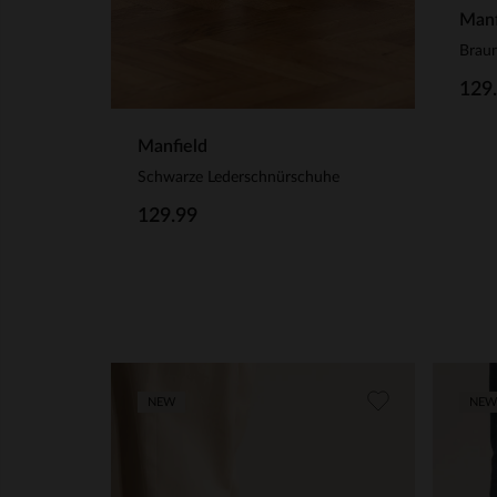
Manf
Brau
129
Manfield
Schwarze Lederschnürschuhe
129.99
NEW
NEW