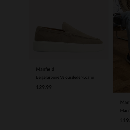
Manfield
Beigefarbene Veloursleder-Loafer
129.99
Manf
Marin
119