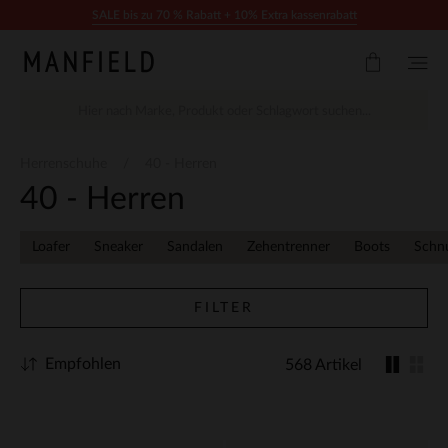
Zum Inhalt springen
SALE bis zu 70 % Rabatt + 10% Extra kassenrabatt
Herrenschuhe
40 - Herren
40 - Herren
Loafer
Sneaker
Sandalen
Zehentrenner
Boots
Schn
FILTER
Empfohlen
568 Artikel