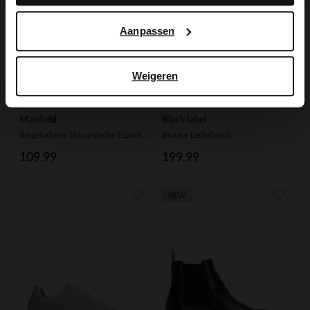
Aanpassen
Weigeren
Manfield
Black label
Beigefarbene Veloursleder-Espadrilles
Braune Lederboots
109.99
199.99
NEW