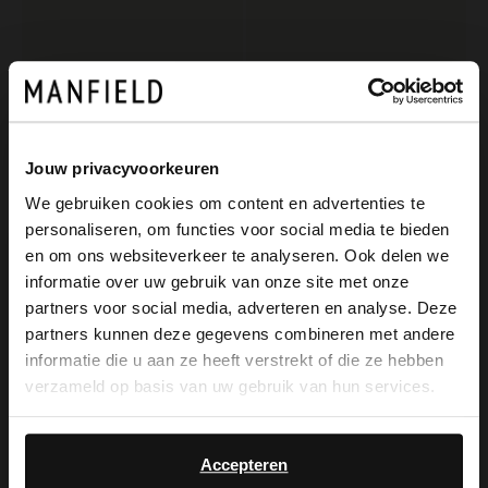
Jouw privacyvoorkeuren
We gebruiken cookies om content en advertenties te
personaliseren, om functies voor social media te bieden
×
Manfield
Manfield
en om ons websiteverkeer te analyseren. Ook delen we
View this website in English?
Schwarze Veloursleder-Loafer
Beigefarbene Veloursleder-Clogs
informatie over uw gebruik van onze site met onze
partners voor social media, adverteren en analyse. Deze
129.99
99.99
It looks like your language isn't Dutch. Would
partners kunnen deze gegevens combineren met andere
you like to switch to English?
informatie die u aan ze heeft verstrekt of die ze hebben
NEW
verzameld op basis van uw gebruik van hun services.
Yes, switch to
No, stay in Dutch
English
Accepteren