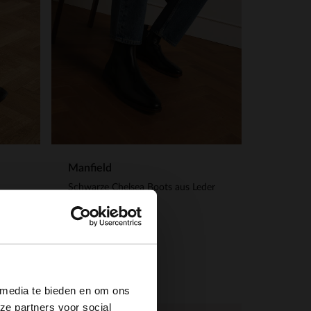
Manfield
Schwarze Chelsea Boots aus Leder
139.99
×
 media te bieden en om ons
ze partners voor social