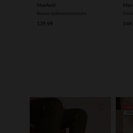
Manfield
Manf
Braune Lederschnürschuhe
139.99
149
-30%
-10%