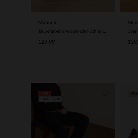
Manfield
Manf
Taupefarbene Veloursleder-Schnürschuhe
Cogn
129.99
129
-40%
NEW
-10% EXTRA