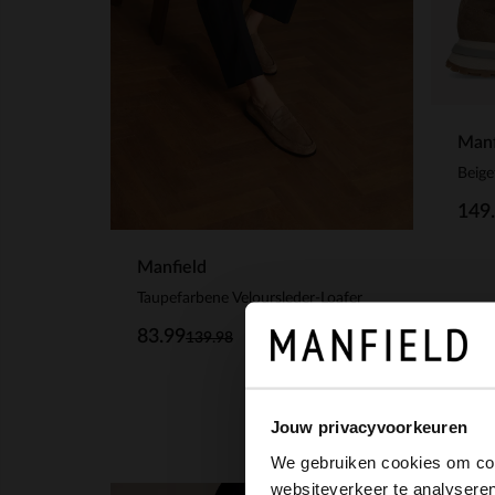
Manf
Beige
149
Manfield
Taupefarbene Veloursleder-Loafer
83.99
139.98
Jouw privacyvoorkeuren
We gebruiken cookies om cont
websiteverkeer te analyseren