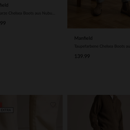
ield
Schwarze Chelsea Boots aus Nubukleder
.99
Manfield
139.99
 EXTRA