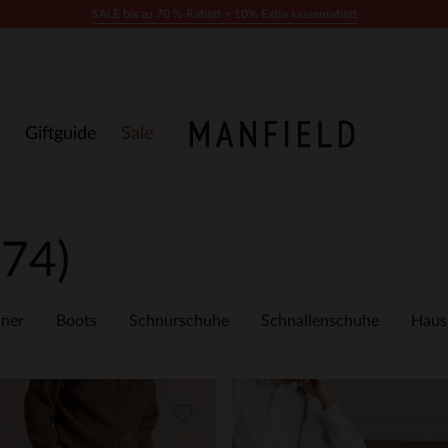
SALE bis zu 70 % Rabatt + 10% Extra kassenrabatt
Giftguide
Sale
674)
ner
Boots
Schnurschuhe
Schnallenschuhe
Haus