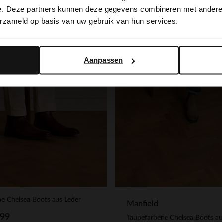
switch to English?
e. Deze partners kunnen deze gegevens combineren met andere i
erzameld op basis van uw gebruik van hun services.
Yes, switch to English
No, stay in Dutch
Aanpassen
e Chelsea Boots aus Leder
Manfield
.99