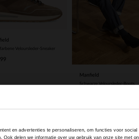
ield
farbene Veloursleder-Sneaker
.99
Manfield
Schwarze Veloursleder-Boots
139.99
View this website in English?
ent en advertenties te personaliseren, om functies voor social
It looks like your language isn't Dutch. Would you like to
. Ook delen we informatie over uw gebruik van onze site met on