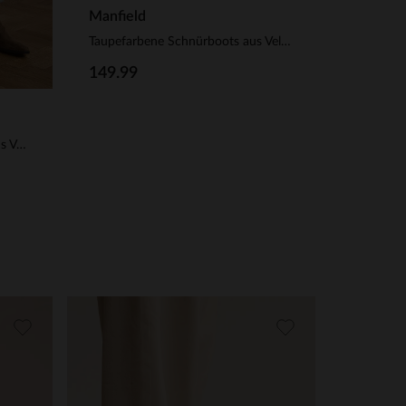
Manfield
Taupefarbene Schnürboots aus Veloursleder
149.99
Taupefarbene Chelsea Boots aus Veloursleder