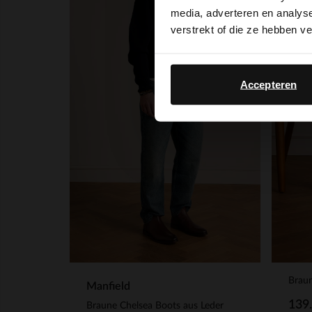
media, adverteren en analys
NEW
verstrekt of die ze hebben v
Accepteren
Braun
Manfield
139
Braune Chelsea Boots aus Leder