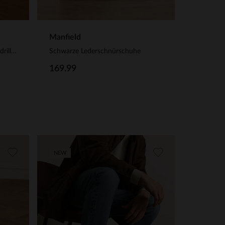
Manfield
Beigefarbene Veloursleder-Espadrilles
Schwarze Lederschnürschuhe
169.99
NEW