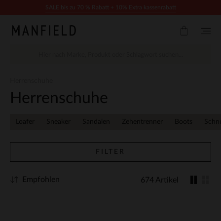
Zum Inhalt springen
SALE bis zu 70 % Rabatt + 10% Extra kassenrabatt
Herrenschuhe
Herrenschuhe
Loafer
Sneaker
Sandalen
Zehentrenner
Boots
Schn
FILTER
Empfohlen
674 Artikel