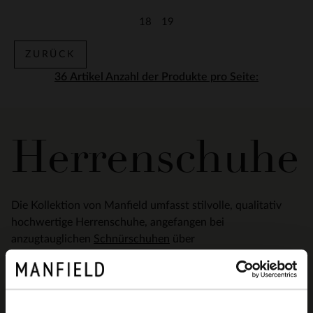
18
19
Zurück
Zurück
ZURÜCK
Anzahl der Produkte pro Seite:
Herrenschuhe
Die Kollektion von Manfield umfasst stilvolle, qualitativ
hochwertige Herrenschuhe, angefangen bei
anzugtauglichen
Schnürschuhen
über
edle
Schnallenschuhe
fürs Büro bis hin zu markanten,
lässigen
Boots
, sportlichen
Sneakern
und
sommerlichen
Slippern
. Von sportlich bis klassisch und von
casual bis modern – bei Manfield finden Sie für jede