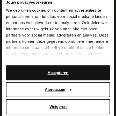
Jouw privacyvoorkeuren
Gelegenheit den passenden Herren schuh!
We gebruiken cookies om content en advertenties te
personaliseren, om functies voor social media te bieden
Mehr lesen
×
en om ons websiteverkeer te analyseren. Ook delen we
View this website in English?
informatie over uw gebruik van onze site met onze
partners voor social media, adverteren en analyse. Deze
It looks like your language isn't Dutch. Would
partners kunnen deze gegevens combineren met andere
you like to switch to English?
informatie die u aan ze heeft verstrekt of die ze hebben
verzameld op basis van uw gebruik van hun services.
Yes, switch to
No, stay in Dutch
Die Vorteile von
English
Accepteren
My Manfield
warten auf dich
Aanpassen
Weigeren
MELDE DICH JETZT BEI MY